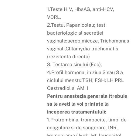
1.Teste HIV, HbsAG, anti-HCV,
VDRL,
2.Testul Papanicolau; test
bacteriologic al secretiei
vaginale:aerob,micoze, Trichomonas
vaginali,Chlamydia trachomatis
(rezistenta directa)
3. Testarea sinului (Eco),
4.Profil hormonal in ziua 2 sau 3 a
ciclului menstr.:TSH; FSH; LH PRL
Oestradiol si AMH
Pentru anestezia generala (trebuie
sa le aveti la voi printate la
inceperea tratamentului):
1.Protrombina, trombocite, timpi de
coagulare si de sangerare, INR,
Hemograma ( Hgb, Ht, leucocite),